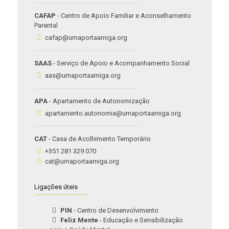
CAFAP
- Centro de Apoio Familiar e Aconselhamento
Parental
cafap@umaportaamiga.org
SAAS
- Serviço de Apoio e Acompanhamento Social
aas@umaportaamiga.org
APA
- Apartamento de Autonomização
apartamento.autonomia@umaportaamiga.org
CAT
- Casa de Acolhimento Temporário
+351 281 329 070
cat@umaportaamiga.org
Ligações úteis
PIN
- Centro de Desenvolvimento
Feliz Mente
- Educação e Sensibilização