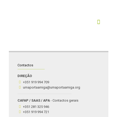
Contactos
DIREÇÃO
+351 919 994 709
umaportaamiga@umaportaamiga.org
CAFAP / SAAS / APA
- Contactos gerais
+351 281 325 946
+351 919 994 721